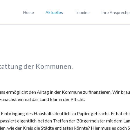
Home
Aktuelles
Termine
Ihre Ansprechp
SPD-Fraktion Ni
SPD-Ortsverein
SPD-Kandidaten
So erreichen Sie
stattung der Kommunen.
s uns ermöglicht den Alltag in der Kommune zu finanzieren. Wir b
unächst einmal das Land klar in der Pflicht.
 Einbringung des Haushalts deutlich zu Papier gebracht. Er hat eb
s passiert eigentlich bei den Treffen der Bürgermeister mit dem L
elen, wie der Kreis die Städte entlasten könnte? Hier muss es do