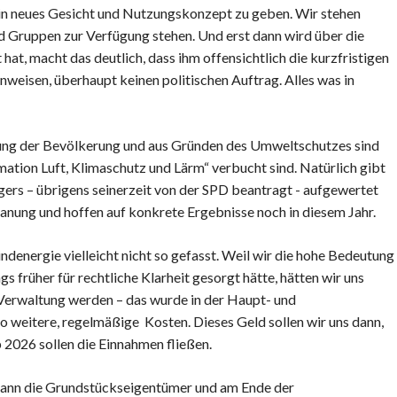
in neues Gesicht und Nutzungskonzept zu geben. Wir stehen
nd Gruppen zur Verfügung stehen. Und erst dann wird über die
at, macht das deutlich, dass ihm offensichtlich die kurzfristigen
nweisen, überhaupt keinen politischen Auftrag. Alles was in
gung der Bevölkerung und aus Gründen des Umweltschutzes sind
tion Luft, Klimaschutz und Lärm“ verbucht sind. Natürlich gibt
gers – übrigens seinerzeit von der SPD beantragt - aufgewertet
nung und hoffen auf konkrete Ergebnisse noch in diesem Jahr.
energie vielleicht nicht so gefasst. Weil wir die hohe Bedeutung
 früher für rechtliche Klarheit gesorgt hätte, hätten wir uns
Verwaltung werden – das wurde in der Haupt- und
so weitere, regelmäßige Kosten. Dieses Geld sollen wir uns dann,
2026 sollen die Einnahmen fließen.
 dann die Grundstückseigentümer und am Ende der