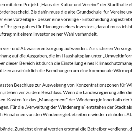
 mit dem Projekt „Haus der Kultur und Vereine“ der Stadthalle e
Förderbescheid. Bis dahin muss die alte Grundschule für Vereine u
ine vorzeitige - besser eine voreilige - Entscheidung angestrebt h
m Übrigen gab es für Planungen eines Investors, darauf muss ich hi
ftrag mit einem Investor seiner Wahl verhandelt.
sserver- und Abwasserentsorgung aufwenden. Zur sicheren Versor
ang auf die Ausgaben, die im Haushaltsplan unter „Umweltinforma
er dieser Bereich ist durch die Einstellung eines Klimaschutzmana
stützen ausdrücklich die Bemühungen um eine kommunale Wärmepla
assten Beschluss zur Ausweisung von Konzentrationszonen für Wind
 stehen wir zu dem Beschluss. Wenn die Landesregierung allerdings
nen. Kosten für das „Management“ der Windenergie innerhalb der 
agen. Für die „Verwaltung der Windenergie“ entstehen der Stadt al
ch Einnahmen von den Windenergiebetreibern wieder reinholen. Ab 
bände. Zunächst einmal werden erstmal die Betreiber verdienen,