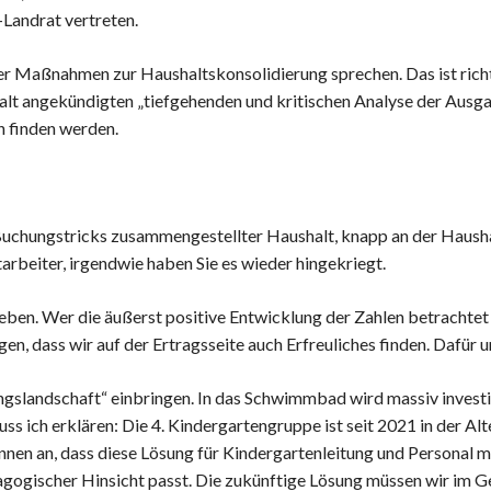
Landrat vertreten.
er Maßnahmen zur Haushaltskonsolidierung sprechen. Das ist richti
alt angekündigten „tiefgehenden und kritischen Analyse der Ausgab
 finden werden.
n Buchungstricks zusammengestellter Haushalt, knapp an der Haush
arbeiter, irgendwie haben Sie es wieder hingekriegt.
heben. Wer die äußerst positive Entwicklung der Zahlen betrachtet
en, dass wir auf der Ertragsseite auch Erfreuliches finden. Dafür
ungslandschaft“ einbringen. In das Schwimmbad wird massiv investi
ss ich erklären: Die 4. Kindergartengruppe ist seit 2021 in der A
ennen an, dass diese Lösung für Kindergartenleitung und Personal
agogischer Hinsicht passt. Die zukünftige Lösung müssen wir im