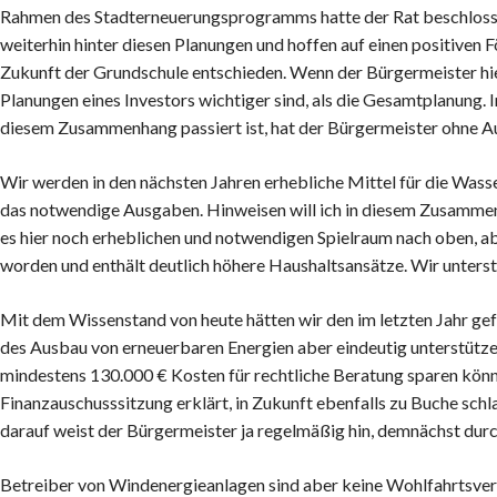
Rahmen des Stadterneuerungsprogramms hatte der Rat beschlossen
weiterhin hinter diesen Planungen und hoffen auf einen positiven 
Zukunft der Grundschule entschieden. Wenn der Bürgermeister hier e
Planungen eines Investors wichtiger sind, als die Gesamtplanung. I
diesem Zusammenhang passiert ist, hat der Bürgermeister ohne Au
Wir werden in den nächsten Jahren erhebliche Mittel für die Wa
das notwendige Ausgaben. Hinweisen will ich in diesem Zusammenh
es hier noch erheblichen und notwendigen Spielraum nach oben, ab
worden und enthält deutlich höhere Haushaltsansätze. Wir unter
Mit dem Wissenstand von heute hätten wir den im letzten Jahr gef
des Ausbau von erneuerbaren Energien aber eindeutig unterstützen,
mindestens 130.000 € Kosten für rechtliche Beratung sparen kön
Finanzauschusssitzung erklärt, in Zukunft ebenfalls zu Buche schl
darauf weist der Bürgermeister ja regelmäßig hin, demnächst dur
Betreiber von Windenergieanlagen sind aber keine Wohlfahrtsver