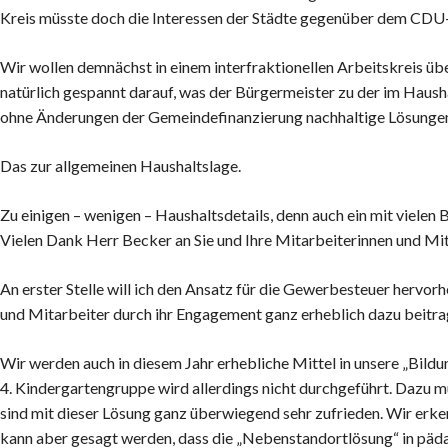
Kreis müsste doch die Interessen der Städte gegenüber dem CDU-
Wir wollen demnächst in einem interfraktionellen Arbeitskreis üb
natürlich gespannt darauf, was der Bürgermeister zu der im Haush
ohne Änderungen der Gemeindefinanzierung nachhaltige Lösungen
Das zur allgemeinen Haushaltslage.
Zu einigen – wenigen – Haushaltsdetails, denn auch ein mit viele
Vielen Dank Herr Becker an Sie und Ihre Mitarbeiterinnen und Mit
An erster Stelle will ich den Ansatz für die Gewerbesteuer hervor
und Mitarbeiter durch ihr Engagement ganz erheblich dazu beitrag
Wir werden auch in diesem Jahr erhebliche Mittel in unsere „Bild
4. Kindergartengruppe wird allerdings nicht durchgeführt. Dazu mu
sind mit dieser Lösung ganz überwiegend sehr zufrieden. Wir erk
kann aber gesagt werden, dass die „Nebenstandortlösung“ in päd