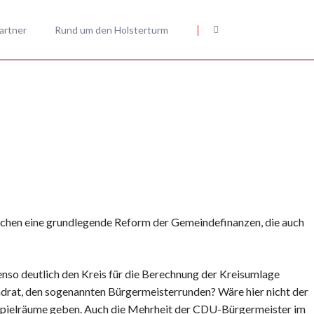
Navigation
überspringen
artner
Rund um den Holsterturm
eheim
 Nieheim
 zur Kommunalwahl
 uns
rauchen eine grundlegende Reform der Gemeindefinanzen, die auch
enso deutlich den Kreis für die Berechnung der Kreisumlage
andrat, den sogenannten Bürgermeisterrunden? Wäre hier nicht der
ch Spielräume geben. Auch die Mehrheit der CDU-Bürgermeister im