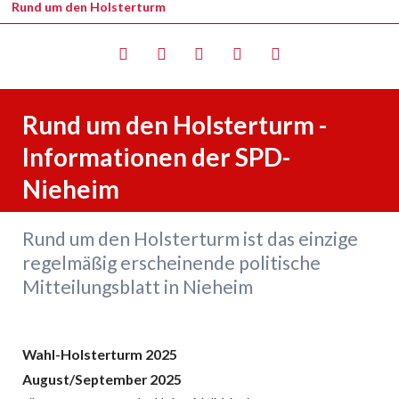
Rund um den Holsterturm
Rund um den Holsterturm -
Twitter
LinkedIn
Google+
Facebook
RSS-
Feed
Informationen der SPD-
Nieheim
Rund um den Holsterturm ist das einzige
regelmäßig erscheinende politische
Mitteilungsblatt in Nieheim
Wahl-Holsterturm 2025
August/September 2025