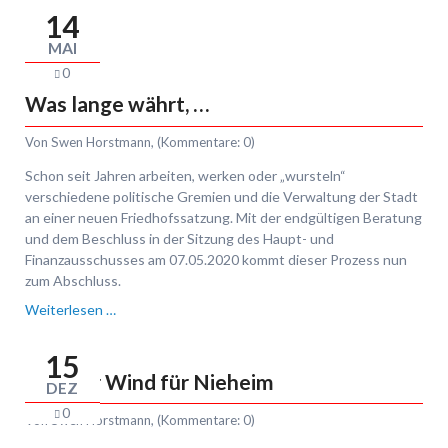
ist
14
offen,
MAI
wir
0
aber
wollen
Was lange währt, …
sie
gestalten!
Von
Swen Horstmann
, (Kommentare: 0)
Schon seit Jahren arbeiten, werken oder „wursteln“
verschiedene politische Gremien und die Verwaltung der Stadt
an einer neuen Friedhofssatzung. Mit der endgültigen Beratung
und dem Beschluss in der Sitzung des Haupt- und
Finanzausschusses am 07.05.2020 kommt dieser Prozess nun
zum Abschluss.
Was
Weiterlesen …
lange
währt,
15
…
Frischer Wind für Nieheim
DEZ
0
Von
Swen Horstmann
, (Kommentare: 0)