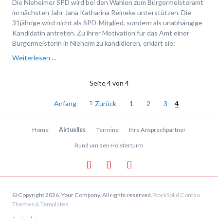
Die Nieheimer SPD wird bei den Wahlen zum Bürgermeisteramt
im nächsten Jahr Jana Katharina Reineke unterstützen. Die
31jährige wird nicht als SPD-Mitglied, sondern als unabhängige
Kandidatin antreten. Zu ihrer Motivation für das Amt einer
Bürgermeisterin in Nieheim zu kandidieren, erklärt sie:
Frischer
Weiterlesen …
Wind
für
Seite 4 von 4
Nieheim
Anfang
Zurück
1
2
3
4
Navigation
Home
Aktuelles
Termine
Ihre Ansprechpartner
überspringen
Rund um den Holsterturm
© Copyright 2026. Your Company. All rights reserved.
RockSolid Contao
Themes & Templates