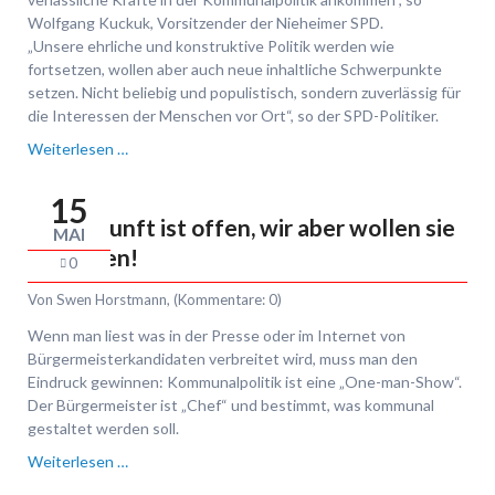
Wolfgang Kuckuk, Vorsitzender der Nieheimer SPD.
„Unsere ehrliche und konstruktive Politik werden wie
fortsetzen, wollen aber auch neue inhaltliche Schwerpunkte
setzen. Nicht beliebig und populistisch, sondern zuverlässig für
die Interessen der Menschen vor Ort“, so der SPD-Politiker.
Zukunft
Weiterlesen …
lebenswert
gestalten
15
Die Zukunft ist offen, wir aber wollen sie
MAI
gestalten!
0
Von
Swen Horstmann
, (Kommentare: 0)
Wenn man liest was in der Presse oder im Internet von
Bürgermeisterkandidaten verbreitet wird, muss man den
Eindruck gewinnen: Kommunalpolitik ist eine „One-man-Show“.
Der Bürgermeister ist „Chef“ und bestimmt, was kommunal
gestaltet werden soll.
Die
Weiterlesen …
Zukunft