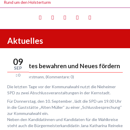
Rund um den Holsterturm
Aktuelles
Twitter
LinkedIn
Google+
Facebook
RSS-
Feed
09
Bewährtes bewahren und Neues fördern
SEP
0
Von
Swen Horstmann
, (Kommentare: 0)
Die letzten Tage vor der Kommunalwahl nutzt die Nieheimer
SPD zu zwei Abschlussveranstaltungen in der Kernstadt.
Für Donnerstag, den 10. September , lädt die SPD um 19.00 Uhr
in die Gaststätte „Alten Müller“ zu einer „Schlussbesprechung“
zur Kommunalwahl ein.
Neben den Kandidatinnen und Kandidaten für die Wahlkreise
steht auch die Bürgermeisterkandidatin Jana Katharina Reineke